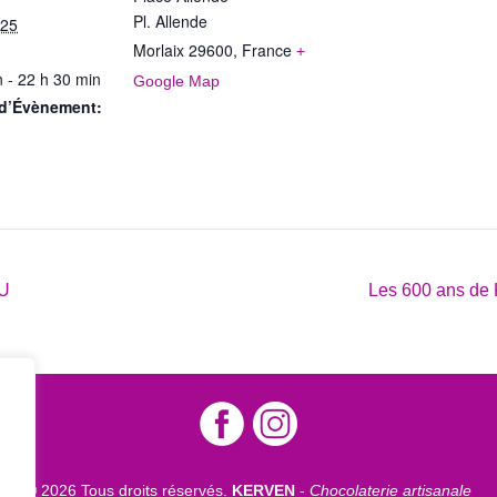
Pl. Allende
025
Morlaix 29600
,
France
+
 - 22 h 30 min
Google Map
 d’Évènement:
OU
Les 600 ans de
© 2026 Tous droits réservés.
KERVEN
-
Chocolaterie artisanale